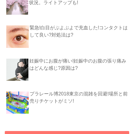
状況。ライトアップも!
緊急!白目がぶよぶよで充血した!コンタクトは
して良い?対処法は?
妊娠中にお腹が痛い!妊娠中のお腹の張り痛み
はどんな感じ?原因は?
プラレール博2018東京の混雑を回避!場所と前
売りチケットがミソ!