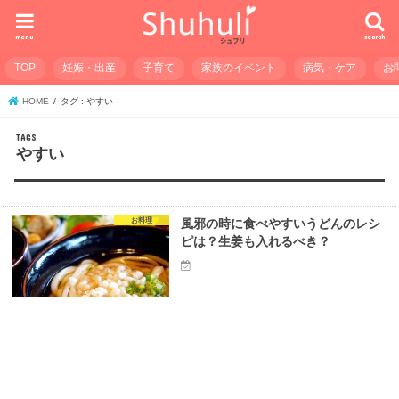
menu
search
TOP
妊娠・出産
子育て
家族のイベント
病気・ケア
お
HOME
タグ : やすい
やすい
お料理
風邪の時に食べやすいうどんのレシ
ピは？生姜も入れるべき？