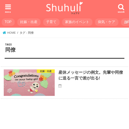
menu
search
TOP
妊娠・出産
子育て
家族のイベント
病気・ケア
お
HOME
タグ : 同僚
同僚
妊娠・出産
産休メッセージの例文。先輩や同僚
に送る一言で差が出る!