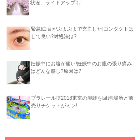
状況。ライトアップも!
緊急!白目がぶよぶよで充血した!コンタクトは
して良い?対処法は?
妊娠中にお腹が痛い!妊娠中のお腹の張り痛み
はどんな感じ?原因は?
プラレール博2018東京の混雑を回避!場所と前
売りチケットがミソ!