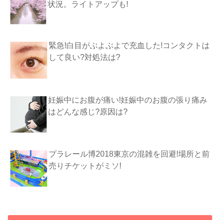
状況。ライトアップも!
緊急!白目がぶよぶよで充血した!コンタクトは
して良い?対処法は?
妊娠中にお腹が痛い!妊娠中のお腹の張り痛み
はどんな感じ?原因は?
プラレール博2018東京の混雑を回避!場所と前
売りチケットがミソ!