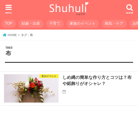
menu
search
TOP
妊娠・出産
子育て
家族のイベント
病気・ケア
お
HOME
タグ : 布
布
冬のイベント
しめ縄の簡単な作り方とコツは？布
や紙飾りがオシャレ？