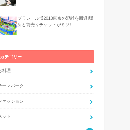
プラレール博2018東京の混雑を回避!場
所と前売りチケットがミソ!
カテゴリー
お料理
テーマパーク
ファッション
ペット