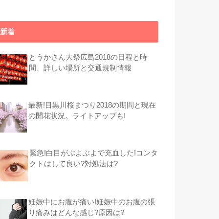
新着
とうかさん大祭広島2018の日程と時
間、詳しい場所と交通規制情報
最新!目黒川桜まつり2018の期間と現在
の開花状況。ライトアップも!
緊急!白目がぶよぶよで充血した!コンタ
クトはして良い?対処法は?
妊娠中にお腹が痛い!妊娠中のお腹の張
り痛みはどんな感じ?原因は?