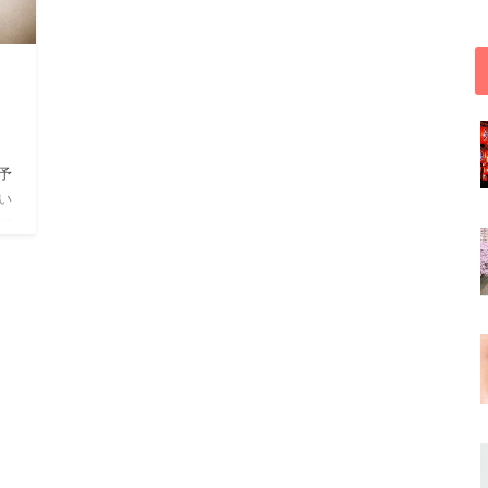
予
い
で
る時