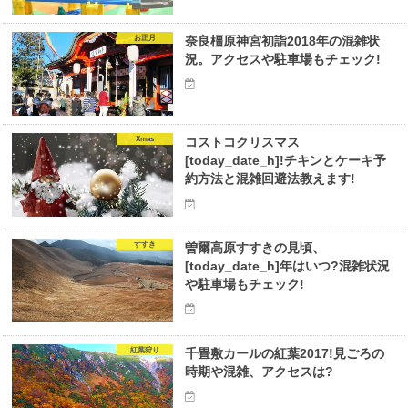
お正月
奈良橿原神宮初詣2018年の混雑状
況。アクセスや駐車場もチェック!
Xmas
コストコクリスマス
[today_date_h]!チキンとケーキ予
約方法と混雑回避法教えます!
すすき
曽爾高原すすきの見頃、
[today_date_h]年はいつ?混雑状況
や駐車場もチェック!
紅葉狩り
千畳敷カールの紅葉2017!見ごろの
時期や混雑、アクセスは?