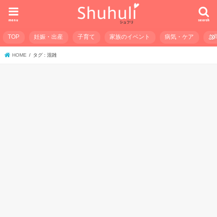
menu
search
TOP
妊娠・出産
子育て
家族のイベント
病気・ケア
お
HOME
タグ : 混雑