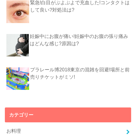
緊急!白目がぶよぶよで充血した!コンタクトは
して良い?対処法は?
妊娠中にお腹が痛い!妊娠中のお腹の張り痛み
はどんな感じ?原因は?
プラレール博2018東京の混雑を回避!場所と前
売りチケットがミソ!
カテゴリー
お料理