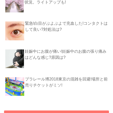
状況。ライトアップも!
緊急!白目がぶよぶよで充血した!コンタクトは
して良い?対処法は?
妊娠中にお腹が痛い!妊娠中のお腹の張り痛み
はどんな感じ?原因は?
プラレール博2018東京の混雑を回避!場所と前
売りチケットがミソ!