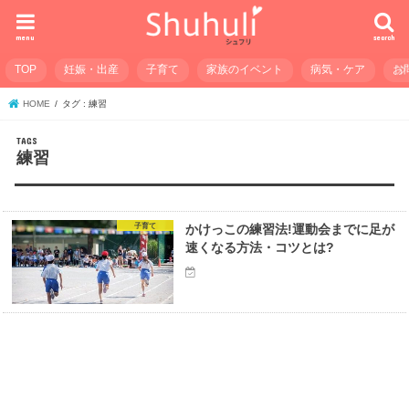
menu
search
TOP
妊娠・出産
子育て
家族のイベント
病気・ケア
お
HOME
タグ : 練習
練習
子育て
かけっこの練習法!運動会までに足が
速くなる方法・コツとは?