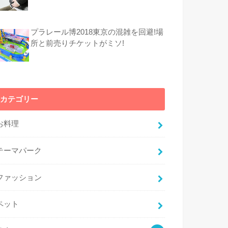
プラレール博2018東京の混雑を回避!場
所と前売りチケットがミソ!
カテゴリー
お料理
テーマパーク
ファッション
ペット