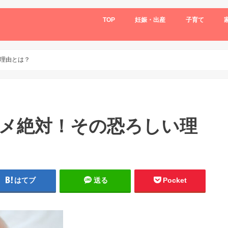
TOP
妊娠・出産
子育て
理由とは？
メ絶対！その恐ろしい理
はてブ
送る
Pocket