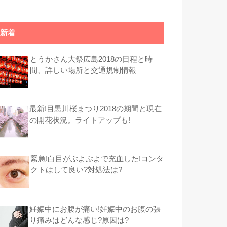
新着
とうかさん大祭広島2018の日程と時
間、詳しい場所と交通規制情報
最新!目黒川桜まつり2018の期間と現在
の開花状況。ライトアップも!
緊急!白目がぶよぶよで充血した!コンタ
クトはして良い?対処法は?
妊娠中にお腹が痛い!妊娠中のお腹の張
り痛みはどんな感じ?原因は?