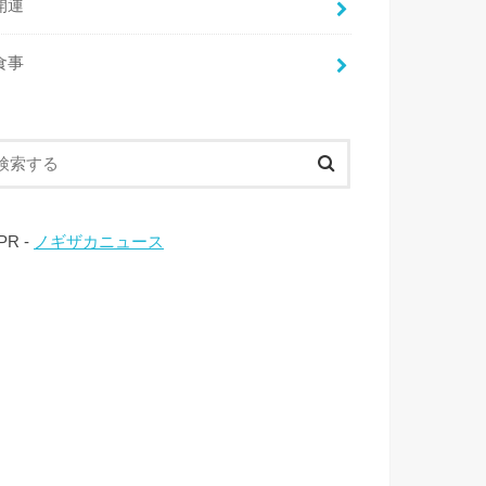
開運
食事
 PR -
ノギザカニュース