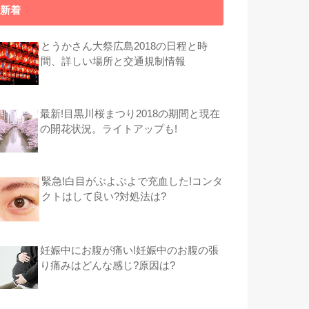
新着
とうかさん大祭広島2018の日程と時
間、詳しい場所と交通規制情報
最新!目黒川桜まつり2018の期間と現在
の開花状況。ライトアップも!
緊急!白目がぶよぶよで充血した!コンタ
クトはして良い?対処法は?
妊娠中にお腹が痛い!妊娠中のお腹の張
り痛みはどんな感じ?原因は?