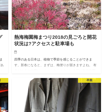
グ
熱海梅園梅まつり2018の見ごろと開花
状況は?アクセスと駐車場も
ま
四季のある日本は、植物で季節を感じることができま
があ
す。新春になると、まずは、梅便りが届きますよね。 有
のた
名どころの梅園はいくつかありますが、今回は熱海梅園
い
梅まつりについて、調べてみました。 2018年の開催期間
月
卒業
や、その中でも…