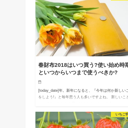
春財布2018はいつ買う?使い始め時
といつからいつまで使うべきか?
[today_date]年。新年になると、『今年は何か新しい
をしよう!』と毎年思う人も多いですよね。 新しいこ
いっても、なかなか見つけられないという人は、
[today_date]年はとりあえず、持ち物を新しくかえ…
いちご