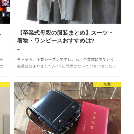
。
【卒業式母親の服装まとめ】スーツ・
着物・ワンピースおすすめは?
良
そろそろ、卒業シーズンですね。もう卒業式に着ていく
の
服装は決まりましたか?当日間際になってバタバタしない
18
ように、余裕をもって服装を決めておきましょう。かと
言って、スーツを着ていくとしてもどんなデザインのも
卒業
のが良いか、色は何…