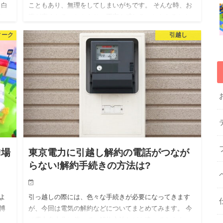
、白
こともあり、無理をしてしまいがちです。 そんな時、お
ン
腹が痛くなることもあり、不安を感じることもあるかも
よ
しれませんが、この症状、結構多くの妊婦さんが経験し
ィーク
引越し
ています。 今回は…
!場
東京電力に引越し解約の電話がつなが
らない!解約手続きの方法は?
よ
引っ越しの際には、色々な手続きが必要になってきます
博
が、今回は電気の解約などについてまとめてみます。 今
す
は電力自由化に伴って、解約方法なども違ってきます