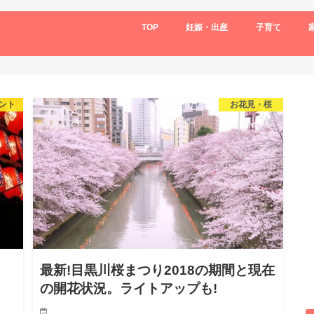
TOP
妊娠・出産
子育て
ント
お花見・桜
最新!目黒川桜まつり2018の期間と現在
の開花状況。ライトアップも!