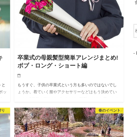
-
キ
卒業式の母親髪型簡単アレンジまとめ!
ボブ・ロング・ショート編
トと
もうすぐ、子供の卒業式という方も多いのではないでし
ポッ
ょうか。着ていく服やアクセサリーなどはもう決めてい
人
ますか?服装も悩みどころですが、髪型もどんな風にしよ
うかと迷う方も多いと思います。 サロンでセットしても
狩り
春のイベント
らっても良いので…