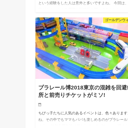
という経験をした人は意外と多いですよね。 今回は
目がぶよぶよする原因や対処法を調べてみました。コ
タクトレンズを付けている人は、充血も気になります
ゴールデンウ
ね?そのあたりも…
プラレール博2018東京の混雑を回避
所と前売りチケットがミソ!
ちびっ子たちに人気のあるイベントは、色々あります
ね。その中でもママもパパも楽しめるのがプラレール
です。 毎年全国各地で行われているプラレール博で