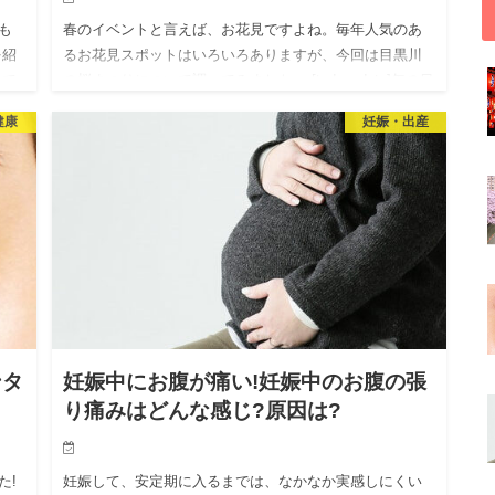
も
春のイベントと言えば、お花見ですよね。毎年人気のあ
を紹
るお花見スポットはいろいろありますが、今回は目黒川
れて
の桜まつりについて調べてみました。 [today_date]年の目
と
黒川桜まつりの期間や、開花状況、毎年人気のライトア
健康
妊娠・出産
ップ…
ンタ
妊娠中にお腹が痛い!妊娠中のお腹の張
り痛みはどんな感じ?原因は?
た!
妊娠して、安定期に入るまでは、なかなか実感しにくい