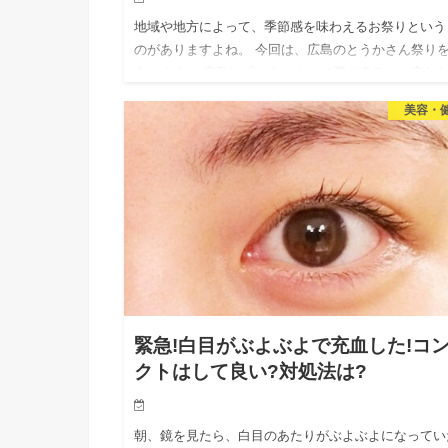
地域や地方によって、季節感を味わえるお祭りという
のがありますよね。 今回は、広島のとうかさん祭り
介します。 広島は「とうかさんで夏が来る」と言わ
いるくらい人気のあるお祭りです。 [today_date]年の
美容・
う…
緊急!白目がぶよぶよで充血した!コ
クトはして良い?対処法は?
朝、鏡を見たら、白目のあたりがぶよぶよになってい