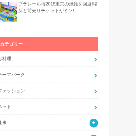
プラレール博2018東京の混雑を回避!場
所と前売りチケットがミソ!
カテゴリー
お料理
テーマパーク
ファッション
ペット
仕事