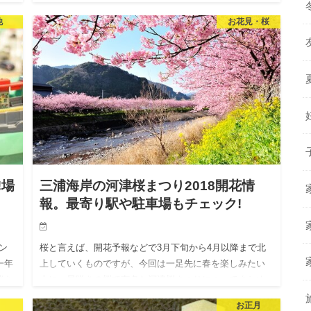
いて
が、東京電力の場合をピックアップしてみますね。 引っ
他
お花見・桜
越しに関して、電気…
!場
三浦海岸の河津桜まつり2018開花情
報。最寄り駅や駐車場もチェック!
ン
桜と言えば、開花予報などで3月下旬から4月以降まで北
一年
上していくものですが、今回は一足先に春を楽しみたい
催さ
人に、早咲きの桜で有名な河津桜まつりについてまとめ
「…
てみました。 河津桜と言えば、東海地方が原産のため、
お正月