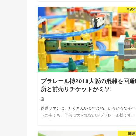
が、今回はプラレール博[today_date]年東京会場につ
その
調べて…
プラレール博2018大阪の混雑を回避
所と前売りチケットがミソ!
鉄道ファンは、たくさんいますよね。いろいろなイベ
トの中でも、子供に大人気なのがプラレール博です! 
に一度のこの大人気のイベント、[today_date]年も開
れますよ! 今回は、プラレール博で最初に開催される
開運