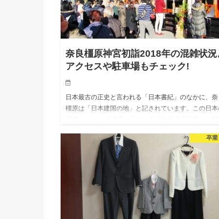
奈良橿原神宮初詣2018年の混雑状況
アクセスや駐車場もチェック!
日本最古の正史と言われる「日本書紀」のなかに、奈
橿原は「日本建国の地」と記されています。この日本
原点ともいえる橿原の地にある「奈良橿原神宮」。20
年の願いを胸に、奈良橿原神宮へ初詣に出かけません
卒業
か。 とは言っても…