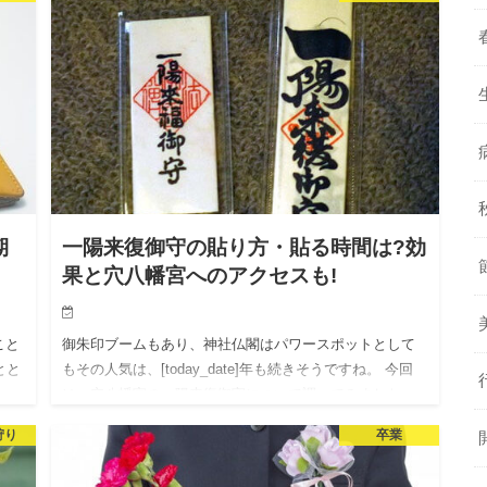
伊豆を思い浮かべ…
期
一陽来復御守の貼り方・貼る時間は?効
果と穴八幡宮へのアクセスも!
こと
御朱印ブームもあり、神社仏閣はパワースポットとして
とと
もその人気は、[today_date]年も続きそうですね。 今回
は、穴八幡宮の一陽来復御守について調べてみました。
一陽来復御守には、貼る時間や貼り方にも、しっかりと
狩り
卒業
した…