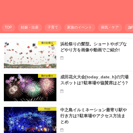
TOP
妊娠・出産
子育て
家族のイベント
病気・ケア
お
春のお祭り
浜松祭りの髪型。ショートやボブな
どやり方を画像や動画でご紹介!
秋のお祭り
成田花火大会[today_date_h]の穴場
スポットは?駐車場や協賛席はどう?
Xmas
中之島イルミネーション最寄り駅や
行き方は?駐車場やアクセス方法ま
とめ