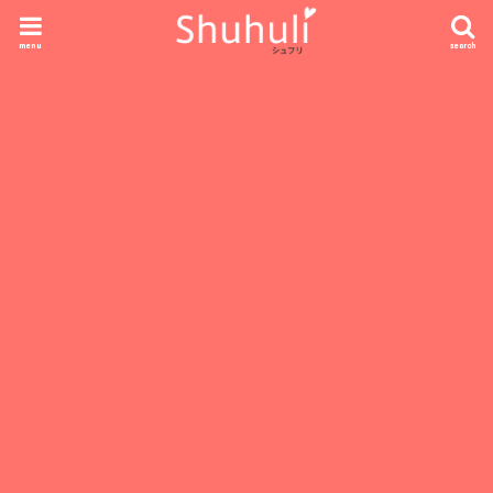
menu
search