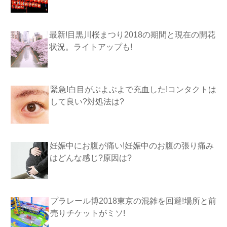
最新!目黒川桜まつり2018の期間と現在の開花
状況。ライトアップも!
緊急!白目がぶよぶよで充血した!コンタクトは
して良い?対処法は?
妊娠中にお腹が痛い!妊娠中のお腹の張り痛み
はどんな感じ?原因は?
プラレール博2018東京の混雑を回避!場所と前
売りチケットがミソ!