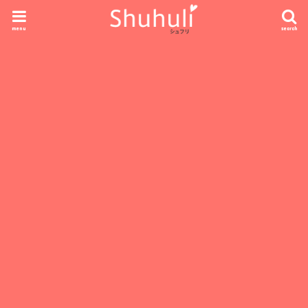
menu
search