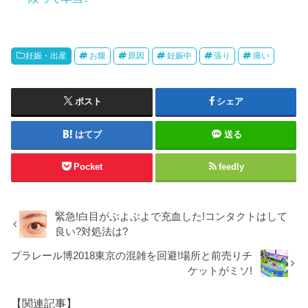
妊娠・出産
お腹
原因
妊娠中
張り
痛い
ポスト
シェア
はてブ
送る
Pocket
feedly
緊急!白目がぶよぶよで充血した!コンタクトはして
良い?対処法は?
プラレール博2018東京の混雑を回避!場所と前売りチ
ケットがミソ!
【関連記事】