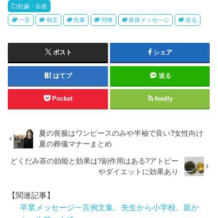
妊娠・出産
一言
例文
先輩
同僚
産休メッセ―ジ
送る
ポスト
シェア
はてブ
送る
Pocket
feedly
夏の喪服はワンピースのみや半袖で良い?女性向け
夏の葬儀マナーまとめ
どくだみ茶の効能と効果は?副作用はある?アトピー
やダイエットに効果あり
【関連記事】
卒業メッセージ一言例文集。先生から小学校。親か