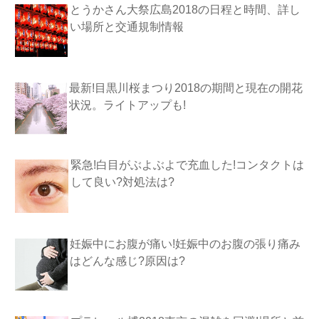
とうかさん大祭広島2018の日程と時間、詳し
い場所と交通規制情報
最新!目黒川桜まつり2018の期間と現在の開花
状況。ライトアップも!
緊急!白目がぶよぶよで充血した!コンタクトは
して良い?対処法は?
妊娠中にお腹が痛い!妊娠中のお腹の張り痛み
はどんな感じ?原因は?