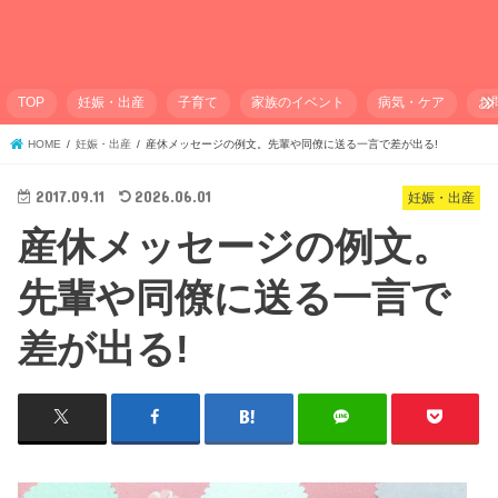
TOP
妊娠・出産
子育て
家族のイベント
病気・ケア
お
HOME
妊娠・出産
産休メッセージの例文。先輩や同僚に送る一言で差が出る!
2017.09.11
2026.06.01
妊娠・出産
産休メッセージの例文。
先輩や同僚に送る一言で
差が出る!