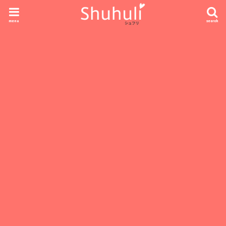
menu
search