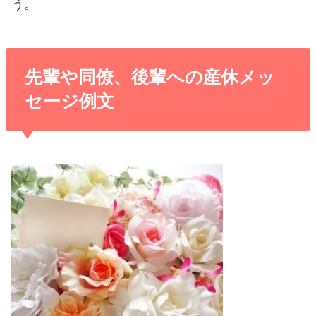
う。
先輩や同僚、後輩への産休メッ
セージ例文