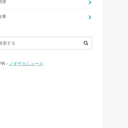
開運
食事
 PR -
ノギザカニュース