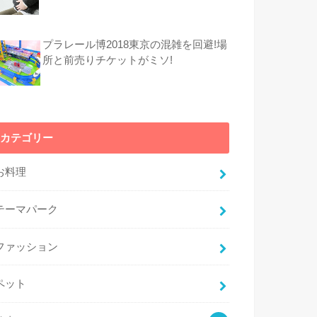
プラレール博2018東京の混雑を回避!場
所と前売りチケットがミソ!
カテゴリー
お料理
テーマパーク
ファッション
ペット