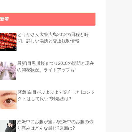
新着
とうかさん大祭広島2018の日程と時
間、詳しい場所と交通規制情報
最新!目黒川桜まつり2018の期間と現在
の開花状況。ライトアップも!
緊急!白目がぶよぶよで充血した!コンタ
クトはして良い?対処法は?
妊娠中にお腹が痛い!妊娠中のお腹の張
り痛みはどんな感じ?原因は?