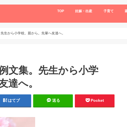
TOP
妊娠・出産
子育て
。先生から小学校。親から。先輩へ友達へ。
例文集。先生から小学
友達へ。
はてブ
送る
Pocket