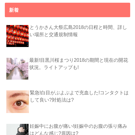
新着
とうかさん大祭広島2018の日程と時間、詳し
い場所と交通規制情報
最新!目黒川桜まつり2018の期間と現在の開花
状況。ライトアップも!
緊急!白目がぶよぶよで充血した!コンタクトは
して良い?対処法は?
妊娠中にお腹が痛い!妊娠中のお腹の張り痛み
はどんな感じ?原因は?