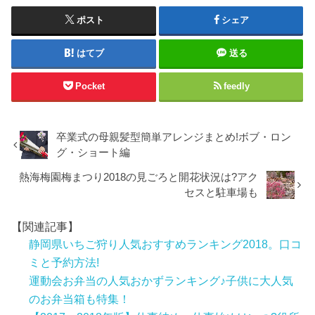
ポスト
シェア
はてブ
送る
Pocket
feedly
卒業式の母親髪型簡単アレンジまとめ!ボブ・ロン
グ・ショート編
熱海梅園梅まつり2018の見ごろと開花状況は?アク
セスと駐車場も
【関連記事】
静岡県いちご狩り人気おすすめランキング2018。口コ
ミと予約方法!
運動会お弁当の人気おかずランキング♪子供に大人気
のお弁当箱も特集！