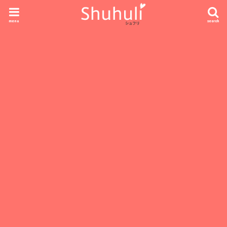
menu
search