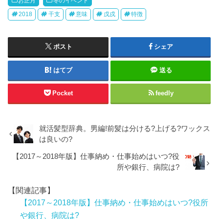
お正月
冬のイベント
2018
干支
意味
戊戌
特徴
ポスト
シェア
はてブ
送る
Pocket
feedly
就活髪型辞典。男編!前髪は分ける?上げる?ワックス
は良いの?
【2017～2018年版】仕事納め・仕事始めはいつ?役
所や銀行、病院は?
【関連記事】
【2017～2018年版】仕事納め・仕事始めはいつ?役所
や銀行、病院は?