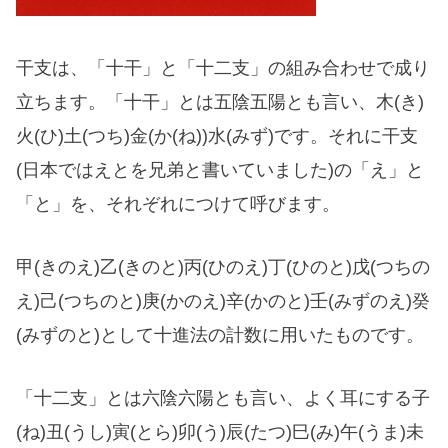
干支は、「十干」と「十二支」の組み合わせで成り
立ちます。「十干」とは五陰五陽とも言い、木(き)
火(ひ)土(つち)金(か(ね))水(みず)です。それに干支
(日本ではえとを兄弟と書いていました)の「え」と
「と」を、それぞれにつけて呼びます。
甲(きのえ)乙(きのと)丙(ひのえ)丁(ひのと)戊(つちの
え)己(つちのと)庚(かのえ)辛(かのと)壬(みずのえ)癸
(みずのと)として十進法の計数に用いたものです。
「十二支」とは六陰六陽とも言い、よく耳にする子
(ね)丑(うし)寅(とら)卯(う)辰(たつ)巳(み)午(うま)未