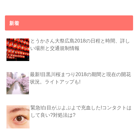
新着
とうかさん大祭広島2018の日程と時間、詳し
い場所と交通規制情報
最新!目黒川桜まつり2018の期間と現在の開花
状況。ライトアップも!
緊急!白目がぶよぶよで充血した!コンタクトは
して良い?対処法は?