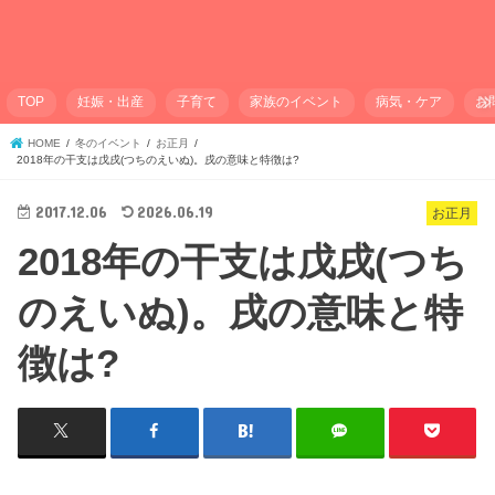
TOP
妊娠・出産
子育て
家族のイベント
病気・ケア
お
HOME
冬のイベント
お正月
2018年の干支は戊戌(つちのえいぬ)。戌の意味と特徴は?
2017.12.06
2026.06.19
お正月
2018年の干支は戊戌(つち
のえいぬ)。戌の意味と特
徴は?