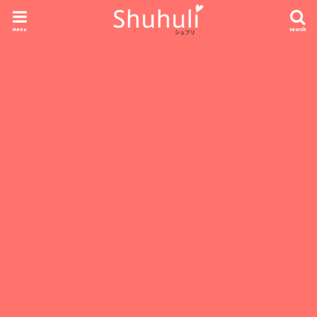
menu
search