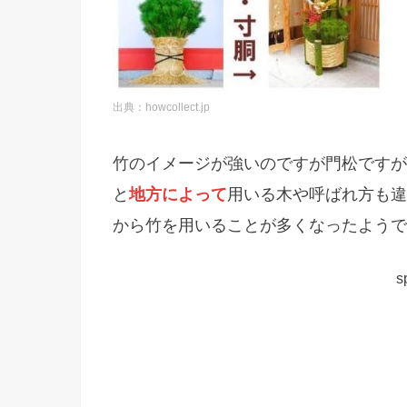
出典：howcollect.jp
竹のイメージが強いのですが門松ですが
と
地方によって
用いる木や呼ばれ方も違
から竹を用いることが多くなったようで
s