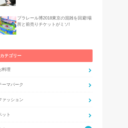
プラレール博2018東京の混雑を回避!場
所と前売りチケットがミソ!
カテゴリー
お料理
テーマパーク
ファッション
ペット