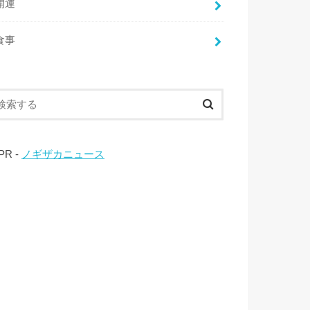
開運
食事
 PR -
ノギザカニュース