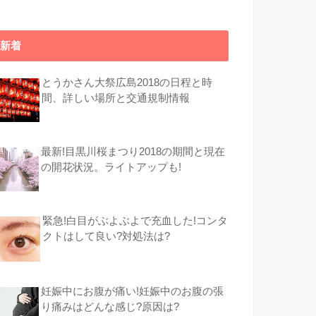
新着
とうかさん大祭広島2018の日程と時
間、詳しい場所と交通規制情報
最新!目黒川桜まつり2018の期間と現在
の開花状況。ライトアップも!
緊急!白目がぶよぶよで充血した!コンタ
クトはして良い?対処法は?
妊娠中にお腹が痛い!妊娠中のお腹の張
り痛みはどんな感じ?原因は?