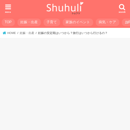
menu
search
TOP
妊娠・出産
子育て
家族のイベント
病気・ケア
お
HOME
妊娠・出産
妊娠の安定期はいつから？旅行はいつから行けるの？