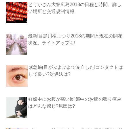
とうかさん大祭広島2018の日程と時間、詳し
い場所と交通規制情報
最新!目黒川桜まつり2018の期間と現在の開花
状況。ライトアップも!
緊急!白目がぶよぶよで充血した!コンタクトは
して良い?対処法は?
妊娠中にお腹が痛い!妊娠中のお腹の張り痛み
はどんな感じ?原因は?