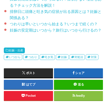
る？チェック方法を解説！
排卵日に頭痛と吐き気の症状が出る原因とは？妊娠と
関係ある？
つわりは早いといつから始まる？いつまで続くの？
妊娠の安定期はいつから？旅行はいつから行けるの？
妊娠・出産
いつから
つわり
吐き気
妊娠
対処法
対策
ポスト
シェア
はてブ
送る
Pocket
feedly