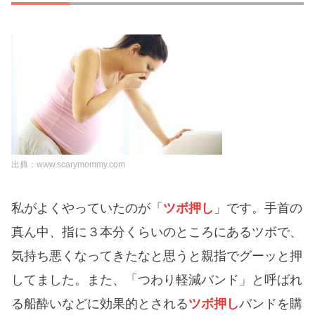
出典：www.scarymommy.com
私がよくやっていたのが「
ツボ押し
」です。
手首の
真ん中、指に３本分くらいのところにあるツボ
で、
気持ち悪くなってきたなと思うと親指でグーッと押
してました。また、「つわり軽減バンド」と呼ばれ
る船酔いなどに効果的とされる
ツボ押し
バンドを購