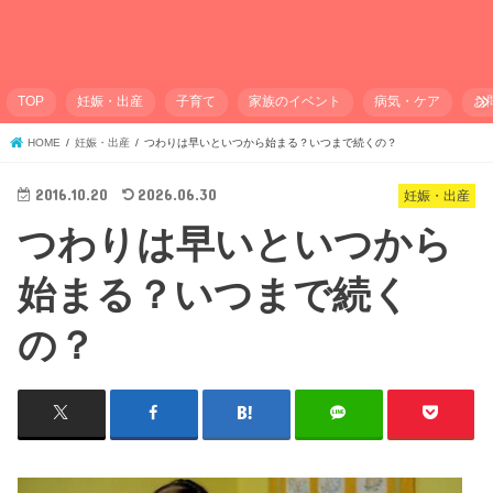
TOP
妊娠・出産
子育て
家族のイベント
病気・ケア
お
HOME
妊娠・出産
つわりは早いといつから始まる？いつまで続くの？
2016.10.20
2026.06.30
妊娠・出産
つわりは早いといつから
始まる？いつまで続く
の？