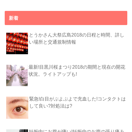
新着
とうかさん大祭広島2018の日程と時間、詳し
い場所と交通規制情報
最新!目黒川桜まつり2018の期間と現在の開花
状況。ライトアップも!
緊急!白目がぶよぶよで充血した!コンタクトは
して良い?対処法は?
妊娠中にお腹が痛い!妊娠中のお腹の張り痛み