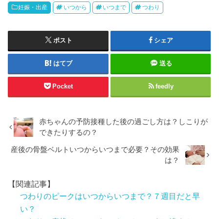
妊娠・出産
いつから
いつまで
つわり
ポスト
シェア
はてブ
送る
Pocket
feedly
赤ちゃんの予防接種した後の過ごし方は？しこりが
できたりするの？
産後の骨盤ベルトいつからいつまで必要？その効果
は？
【関連記事】
つわりのピークはいつからいつまで？７週目だと早
い？