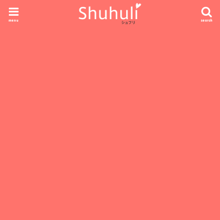
menu
search