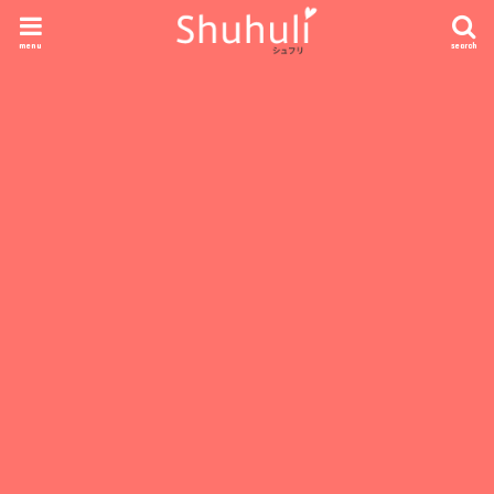
menu
search