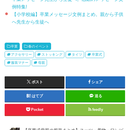
例特集!
【小学校編】卒業メッセージ文例まとめ。親から子供
へ先生から生徒へ
卒業
春のイベント
アクセサリー
ストッキング
タイツ
卒業式
服装マナー
母親
ポスト
シェア
はてブ
送る
Pocket
feedly