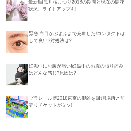
最新!目黒川桜まつり2018の期間と現在の開花
状況。ライトアップも!
緊急!白目がぶよぶよで充血した!コンタクトは
して良い?対処法は?
妊娠中にお腹が痛い!妊娠中のお腹の張り痛み
はどんな感じ?原因は?
プラレール博2018東京の混雑を回避!場所と前
売りチケットがミソ!