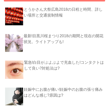
とうかさん大祭広島2018の日程と時間、詳し
い場所と交通規制情報
最新!目黒川桜まつり2018の期間と現在の開花
状況。ライトアップも!
緊急!白目がぶよぶよで充血した!コンタクトは
して良い?対処法は?
妊娠中にお腹が痛い!妊娠中のお腹の張り痛み
はどんな感じ?原因は?