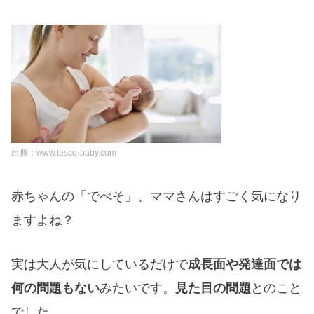
出典：www.tesco-baby.com
赤ちゃんの「でべそ」、ママさんはすごく気になり
ますよね？
実は大人が気にしているだけで
成長面や発達面では
何の問題もない
みたいです。
見た目の問題
とのこと
でした。