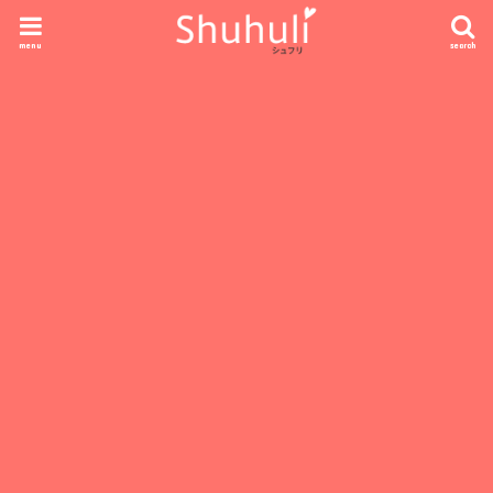
menu
search