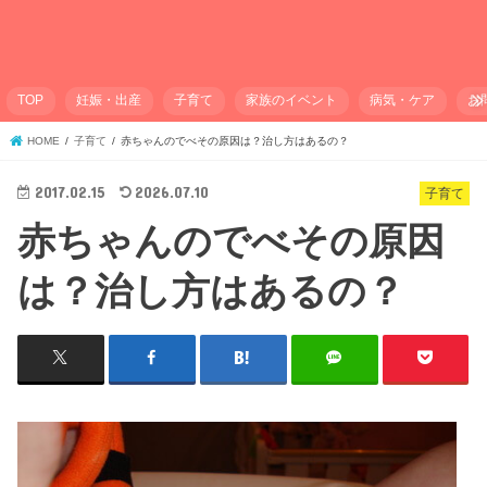
TOP
妊娠・出産
子育て
家族のイベント
病気・ケア
お
HOME
子育て
赤ちゃんのでべその原因は？治し方はあるの？
2017.02.15
2026.07.10
子育て
赤ちゃんのでべその原因
は？治し方はあるの？