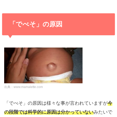
「でべそ」の原因
出典：www.mamalette.com
「でべそ」の原因は様々な事が言われていますが
今
の段階では科学的に原因は分かっていない
みたいで