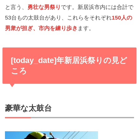
と言う、
勇壮な男祭り
です。新居浜市内には合計で
53台もの太鼓台があり、これらをそれぞれ
150人の
男衆が担ぎ、市内を練り歩き
ます。
[today_date]年新居浜祭りの見ど
ころ
豪華な太鼓台