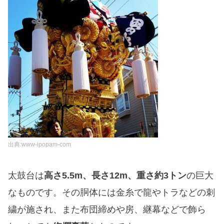
出典:www-ipopam-com
太鼓台は
高さ5.5m、長さ12m、重さ約3トン
の巨大
なものです。その胴体には金糸で龍やトラなどの刺
繍が施され、また布団締めや房、継幕などで飾ら