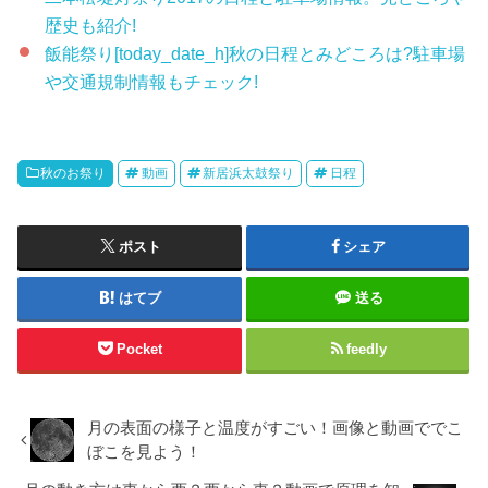
歴史も紹介!
飯能祭り[today_date_h]秋の日程とみどころは?駐車場
や交通規制情報もチェック!
秋のお祭り
動画
新居浜太鼓祭り
日程
ポスト
シェア
はてブ
送る
Pocket
feedly
月の表面の様子と温度がすごい！画像と動画ででこ
ぼこを見よう！