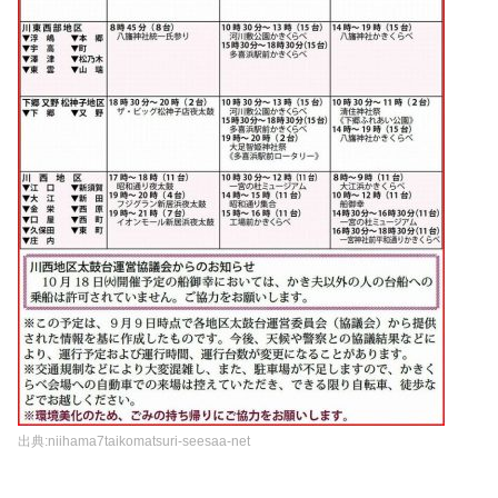
出典:niihama7taikomatsuri-seesaa-net