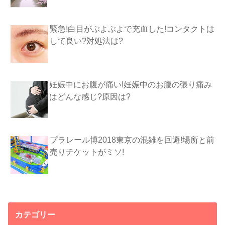
緊急!白目がぶよぶよで充血した!コンタクトは
して良い?対処法は?
妊娠中にお腹が痛い!妊娠中のお腹の張り痛み
はどんな感じ?原因は?
プラレール博2018東京の混雑を回避!場所と前
売りチケットがミソ!
カテゴリー