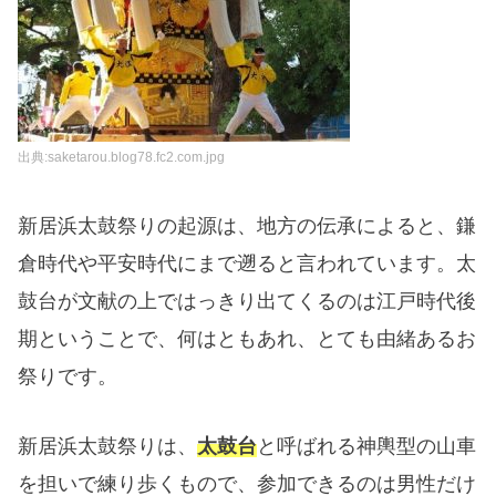
出典:saketarou.blog78.fc2.com.jpg
新居浜太鼓祭りの起源は、地方の伝承によると、鎌
倉時代や平安時代にまで遡ると言われています。太
鼓台が文献の上ではっきり出てくるのは江戸時代後
期ということで、何はともあれ、とても由緒あるお
祭りです。
新居浜太鼓祭りは、
太鼓台
と呼ばれる神輿型の山車
を担いで練り歩くもので、参加できるのは男性だけ