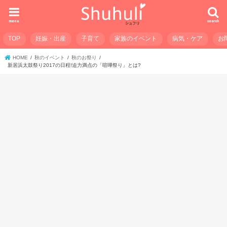
menu
search
TOP
妊娠・出産
子育て
家族のイベント
病気・ケア
お
HOME
秋のイベント
秋のお祭り
新居浜太鼓祭り2017の日程!迫力満点の「喧嘩祭り」とは?