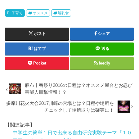
子育て
オススメ
離乳食
ポスト
シェア
はてブ
送る
Pocket
feedly
麻布十番祭り2016の日程は？オススメ屋台とお忍び
芸能人目撃情報！？
多摩川花火大会2017川崎の穴場とは？日程や場所を
チェックして場所取りは確実に！
【関連記事】
中学生の簡単１日で出来る自由研究実験テーマ『１０