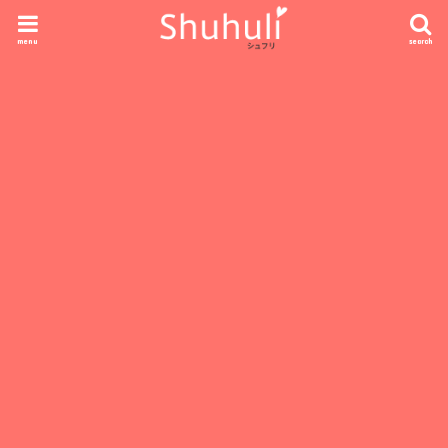
menu
search