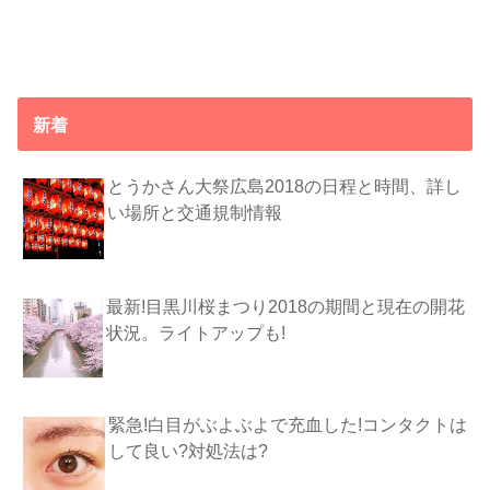
新着
とうかさん大祭広島2018の日程と時間、詳し
い場所と交通規制情報
最新!目黒川桜まつり2018の期間と現在の開花
状況。ライトアップも!
緊急!白目がぶよぶよで充血した!コンタクトは
して良い?対処法は?