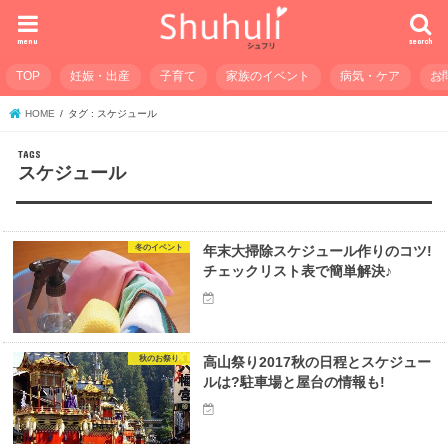
menu
search
TOP
妊娠・出産
子育て
家族のイベント
病気・ケア
お
HOME
タグ : スケジュール
スケジュール
冬のイベント
年末大掃除スケジュール作りのコツ!
チェックリスト表で簡単解決♪
秋のお祭り
高山祭り2017秋の日程とスケジュー
ルは?駐車場と屋台の情報も!