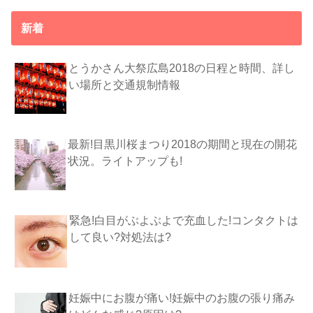
新着
とうかさん大祭広島2018の日程と時間、詳し
い場所と交通規制情報
最新!目黒川桜まつり2018の期間と現在の開花
状況。ライトアップも!
緊急!白目がぶよぶよで充血した!コンタクトは
して良い?対処法は?
妊娠中にお腹が痛い!妊娠中のお腹の張り痛み