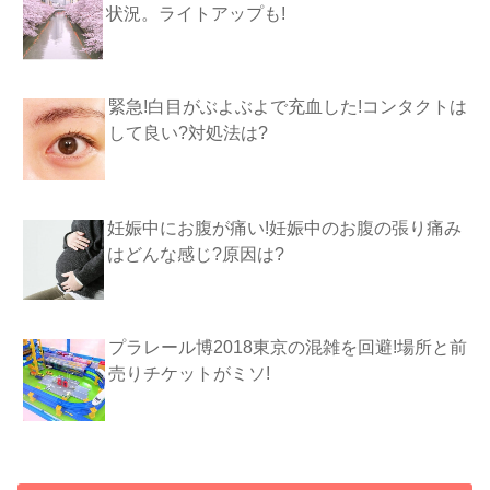
状況。ライトアップも!
緊急!白目がぶよぶよで充血した!コンタクトは
して良い?対処法は?
妊娠中にお腹が痛い!妊娠中のお腹の張り痛み
はどんな感じ?原因は?
プラレール博2018東京の混雑を回避!場所と前
売りチケットがミソ!