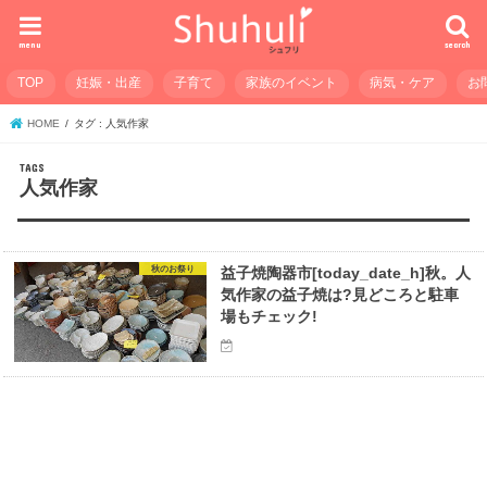
menu
search
TOP
妊娠・出産
子育て
家族のイベント
病気・ケア
お
HOME
タグ : 人気作家
人気作家
秋のお祭り
益子焼陶器市[today_date_h]秋。人
気作家の益子焼は?見どころと駐車
場もチェック!