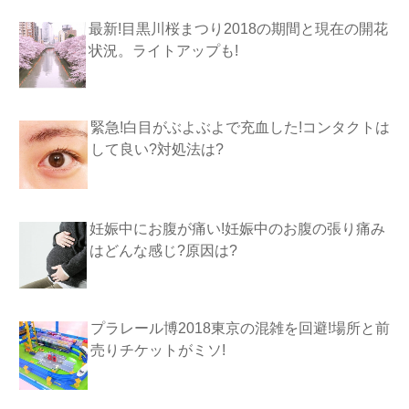
最新!目黒川桜まつり2018の期間と現在の開花
状況。ライトアップも!
緊急!白目がぶよぶよで充血した!コンタクトは
して良い?対処法は?
妊娠中にお腹が痛い!妊娠中のお腹の張り痛み
はどんな感じ?原因は?
プラレール博2018東京の混雑を回避!場所と前
売りチケットがミソ!