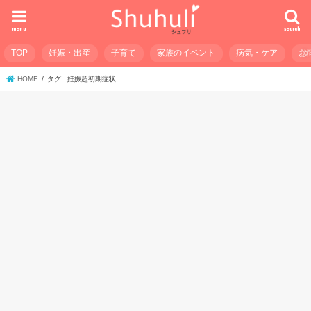
menu
search
TOP
妊娠・出産
子育て
家族のイベント
病気・ケア
お
HOME
タグ : 妊娠超初期症状