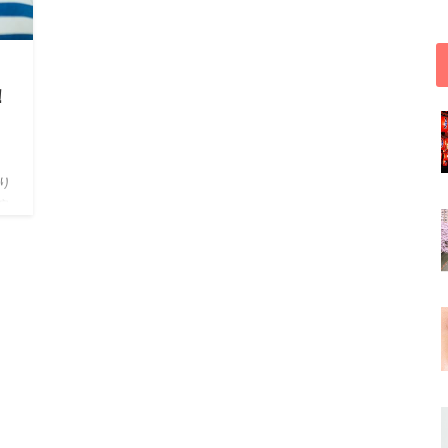
！
り
良
だけ