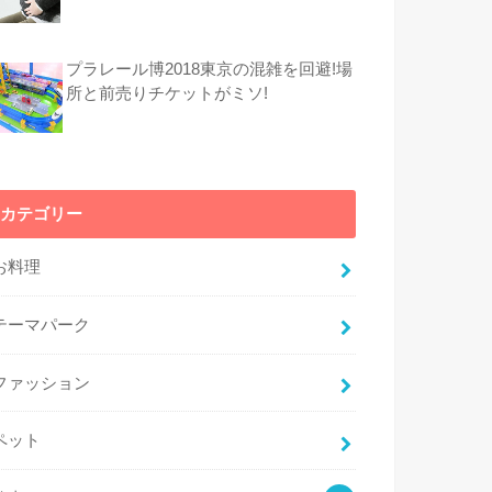
プラレール博2018東京の混雑を回避!場
所と前売りチケットがミソ!
カテゴリー
お料理
テーマパーク
ファッション
ペット