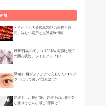
新着
とうかさん大祭広島2018の日程と時
間、詳しい場所と交通規制情報
最新!目黒川桜まつり2018の期間と現在
の開花状況。ライトアップも!
緊急!白目がぶよぶよで充血した!コンタ
クトはして良い?対処法は?
妊娠中にお腹が痛い!妊娠中のお腹の張
り痛みはどんな感じ?原因は?