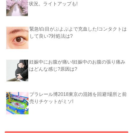
状況。ライトアップも!
緊急!白目がぶよぶよで充血した!コンタクトは
して良い?対処法は?
妊娠中にお腹が痛い!妊娠中のお腹の張り痛み
はどんな感じ?原因は?
プラレール博2018東京の混雑を回避!場所と前
売りチケットがミソ!