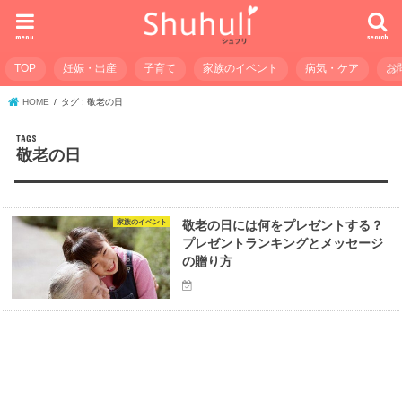
menu
search
TOP
妊娠・出産
子育て
家族のイベント
病気・ケア
お
HOME
タグ : 敬老の日
敬老の日
家族のイベント
敬老の日には何をプレゼントする？
プレゼントランキングとメッセージ
の贈り方