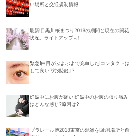
い場所と交通規制情報
最新!目黒川桜まつり2018の期間と現在の開花
状況。ライトアップも!
緊急!白目がぶよぶよで充血した!コンタクトは
して良い?対処法は?
妊娠中にお腹が痛い!妊娠中のお腹の張り痛み
はどんな感じ?原因は?
プラレール博2018東京の混雑を回避!場所と前