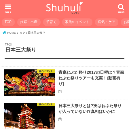
menu
search
TOP
妊娠・出産
子育て
家族のイベント
病気・ケア
お
HOME
タグ : 日本三大祭り
日本三大祭り
夏のイベント
青森ねぶた祭り2017の日程は？青森
ねぶた祭りツアーも充実！[動画有
り]
夏のイベント
日本三大祭りとは?実はねぶた祭り
が入っていない!?真相はいかに