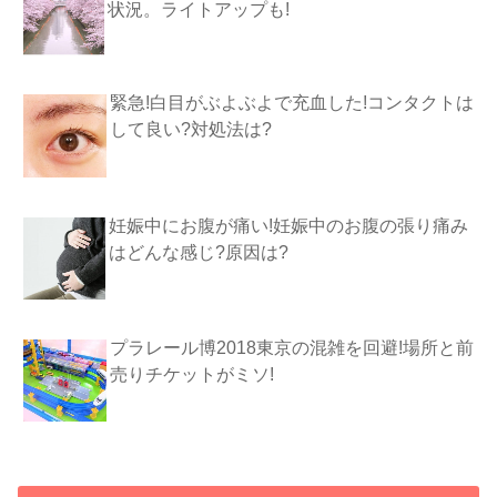
状況。ライトアップも!
緊急!白目がぶよぶよで充血した!コンタクトは
して良い?対処法は?
妊娠中にお腹が痛い!妊娠中のお腹の張り痛み
はどんな感じ?原因は?
プラレール博2018東京の混雑を回避!場所と前
売りチケットがミソ!