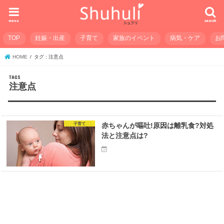
menu
search
TOP
妊娠・出産
子育て
家族のイベント
病気・ケア
お
HOME
タグ : 注意点
注意点
子育て
赤ちゃんが嘔吐!原因は離乳食?対処
法と注意点は?