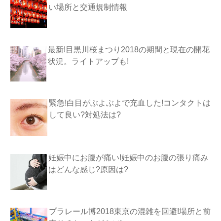
い場所と交通規制情報
最新!目黒川桜まつり2018の期間と現在の開花
状況。ライトアップも!
緊急!白目がぶよぶよで充血した!コンタクトは
して良い?対処法は?
妊娠中にお腹が痛い!妊娠中のお腹の張り痛み
はどんな感じ?原因は?
プラレール博2018東京の混雑を回避!場所と前