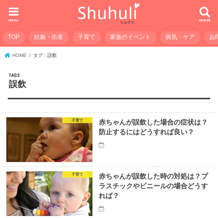
menu
search
TOP
妊娠・出産
子育て
家族のイベント
病気・ケア
お
HOME
タグ : 誤飲
誤飲
子育て
赤ちゃんが誤飲した場合の症状は？
防止するにはどうすれば良い？
子育て
赤ちゃんが誤飲した時の対処は？プ
ラスチックやビニールの場合どうす
れば？