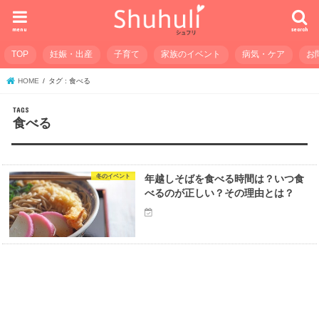
menu
search
TOP
妊娠・出産
子育て
家族のイベント
病気・ケア
お
HOME
タグ : 食べる
食べる
冬のイベント
年越しそばを食べる時間は？いつ食
べるのが正しい？その理由とは？