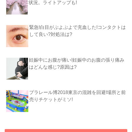
状況。ライトアップも!
緊急!白目がぶよぶよで充血した!コンタクトは
して良い?対処法は?
妊娠中にお腹が痛い!妊娠中のお腹の張り痛み
はどんな感じ?原因は?
プラレール博2018東京の混雑を回避!場所と前
売りチケットがミソ!