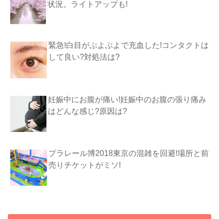
状況。ライトアップも!
緊急!白目がぶよぶよで充血した!コンタクトは
して良い?対処法は?
妊娠中にお腹が痛い!妊娠中のお腹の張り痛み
はどんな感じ?原因は?
プラレール博2018東京の混雑を回避!場所と前
売りチケットがミソ!