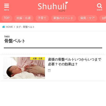
menu
search
TOP
妊娠・出産
子育て
家族のイベント
病気・ケア
お
HOME
タグ : 骨盤ベルト
骨盤ベルト
妊娠・出産
産後の骨盤ベルトいつからいつまで
必要？その効果は？