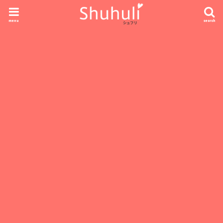
menu
search