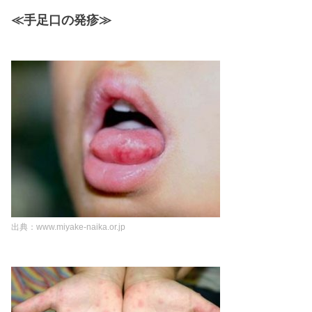
≪手足口の発疹≫
出典：www.miyake-naika.or.jp