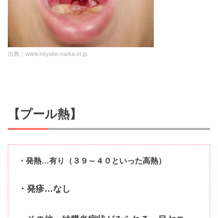
出典：www.miyake-naika.or.jp
【プール熱】
・発熱…有り（３９～４０といった高熱）
・発疹…なし