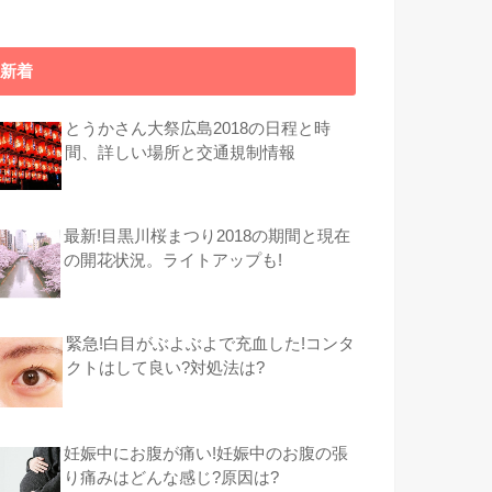
新着
とうかさん大祭広島2018の日程と時
間、詳しい場所と交通規制情報
最新!目黒川桜まつり2018の期間と現在
の開花状況。ライトアップも!
緊急!白目がぶよぶよで充血した!コンタ
クトはして良い?対処法は?
妊娠中にお腹が痛い!妊娠中のお腹の張
り痛みはどんな感じ?原因は?