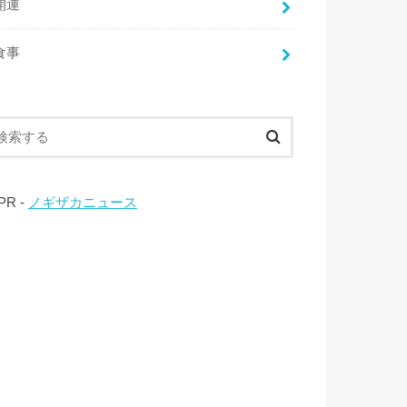
開運
食事
 PR -
ノギザカニュース