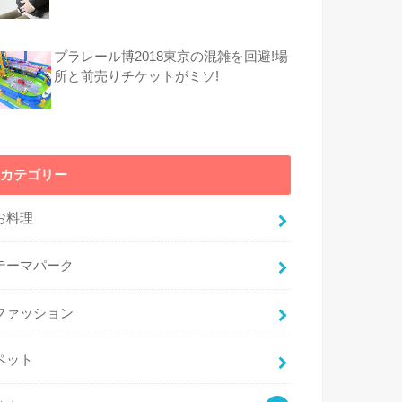
プラレール博2018東京の混雑を回避!場
所と前売りチケットがミソ!
カテゴリー
お料理
テーマパーク
ファッション
ペット