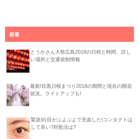
新着
とうかさん大祭広島2018の日程と時間、詳し
い場所と交通規制情報
最新!目黒川桜まつり2018の期間と現在の開花
状況。ライトアップも!
緊急!白目がぶよぶよで充血した!コンタクトは
して良い?対処法は?