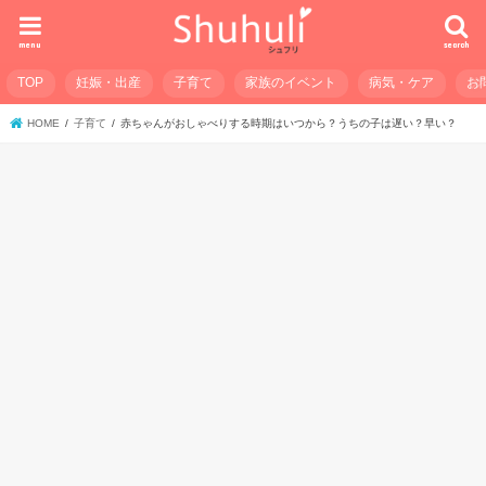
menu
search
TOP
妊娠・出産
子育て
家族のイベント
病気・ケア
お
HOME
子育て
赤ちゃんがおしゃべりする時期はいつから？うちの子は遅い？早い？