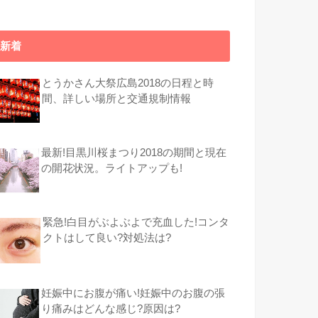
新着
とうかさん大祭広島2018の日程と時
間、詳しい場所と交通規制情報
最新!目黒川桜まつり2018の期間と現在
の開花状況。ライトアップも!
緊急!白目がぶよぶよで充血した!コンタ
クトはして良い?対処法は?
妊娠中にお腹が痛い!妊娠中のお腹の張
り痛みはどんな感じ?原因は?