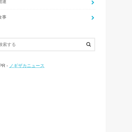
開運
食事
 PR -
ノギザカニュース