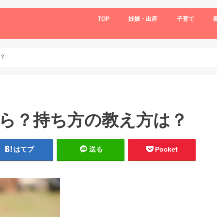
TOP
妊娠・出産
子育て
？
ら？持ち方の教え方は？
はてブ
送る
Pocket