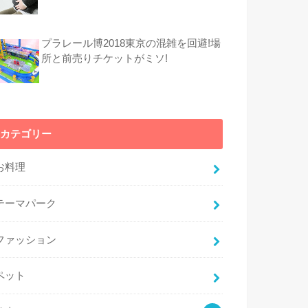
プラレール博2018東京の混雑を回避!場
所と前売りチケットがミソ!
カテゴリー
お料理
テーマパーク
ファッション
ペット