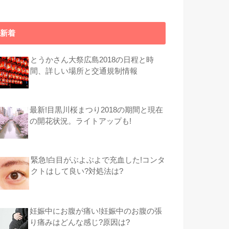
新着
とうかさん大祭広島2018の日程と時
間、詳しい場所と交通規制情報
最新!目黒川桜まつり2018の期間と現在
の開花状況。ライトアップも!
緊急!白目がぶよぶよで充血した!コンタ
クトはして良い?対処法は?
妊娠中にお腹が痛い!妊娠中のお腹の張
り痛みはどんな感じ?原因は?