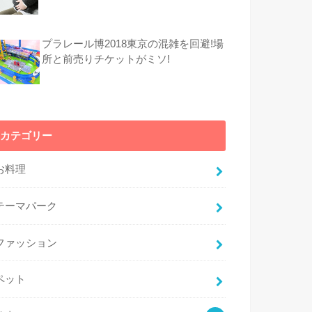
プラレール博2018東京の混雑を回避!場
所と前売りチケットがミソ!
カテゴリー
お料理
テーマパーク
ファッション
ペット