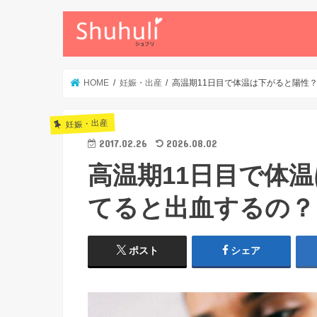
HOME
妊娠・出産
高温期11日目で体温は下がると陽性
妊娠・出産
2017.02.26
2026.08.02
高温期11日目で体
てると出血するの？
ポスト
シェア