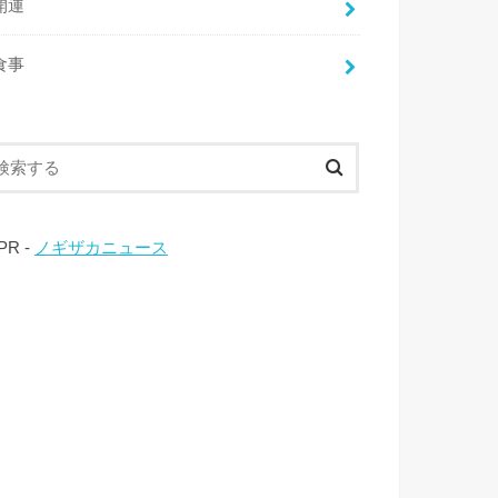
開運
食事
 PR -
ノギザカニュース