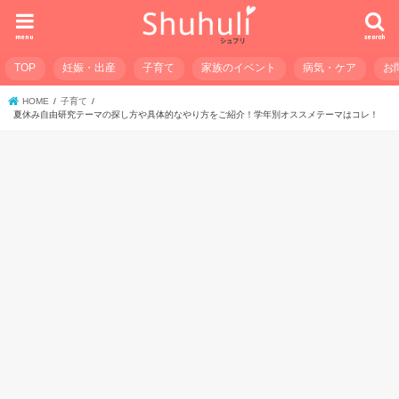
menu
search
TOP
妊娠・出産
子育て
家族のイベント
病気・ケア
お
HOME
子育て
夏休み自由研究テーマの探し方や具体的なやり方をご紹介！学年別オススメテーマはコレ！