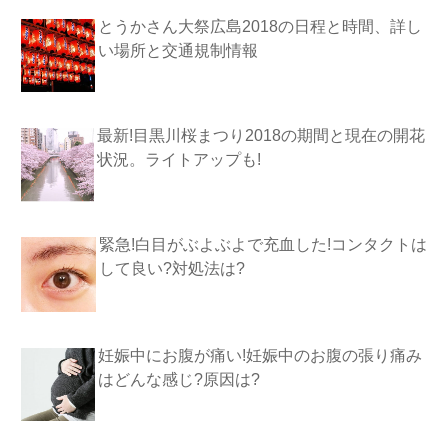
とうかさん大祭広島2018の日程と時間、詳し
い場所と交通規制情報
最新!目黒川桜まつり2018の期間と現在の開花
状況。ライトアップも!
緊急!白目がぶよぶよで充血した!コンタクトは
して良い?対処法は?
妊娠中にお腹が痛い!妊娠中のお腹の張り痛み
はどんな感じ?原因は?