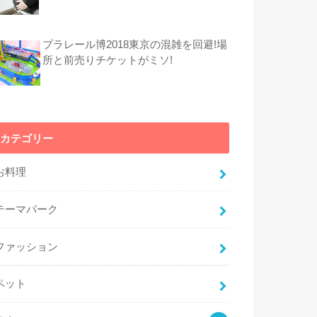
プラレール博2018東京の混雑を回避!場
所と前売りチケットがミソ!
カテゴリー
お料理
テーマパーク
ファッション
ペット