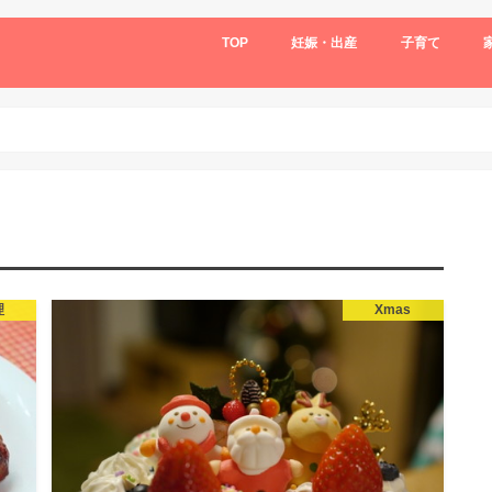
TOP
妊娠・出産
子育て
理
Xmas