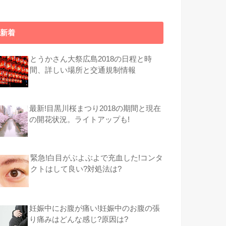
新着
とうかさん大祭広島2018の日程と時
間、詳しい場所と交通規制情報
最新!目黒川桜まつり2018の期間と現在
の開花状況。ライトアップも!
緊急!白目がぶよぶよで充血した!コンタ
クトはして良い?対処法は?
妊娠中にお腹が痛い!妊娠中のお腹の張
り痛みはどんな感じ?原因は?