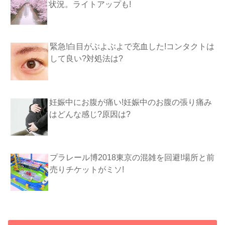
状況。ライトアップも!
緊急!白目がぶよぶよで充血した!コンタクトは
して良い?対処法は?
妊娠中にお腹が痛い!妊娠中のお腹の張り痛み
はどんな感じ?原因は?
プラレール博2018東京の混雑を回避!場所と前
売りチケットがミソ!