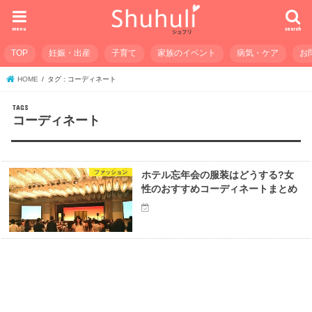
menu
search
TOP
妊娠・出産
子育て
家族のイベント
病気・ケア
お
HOME
タグ : コーディネート
コーディネート
ファッション
ホテル忘年会の服装はどうする?女
性のおすすめコーディネートまとめ