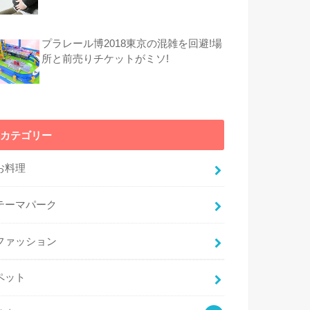
プラレール博2018東京の混雑を回避!場
所と前売りチケットがミソ!
カテゴリー
お料理
テーマパーク
ファッション
ペット