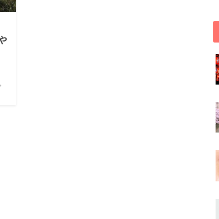
頃や
。
の
われ