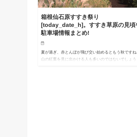
箱根仙石原すすき祭り
[today_date_h]。すすき草原の見
駐車場情報まとめ!
夏が過ぎ、赤とんぼが飛び交い始めるともう秋ですね
山の紅葉を見に出かける人も多いのではないでしょう
か。実は、「すすき」も秋の代名詞。関東では、箱根
仙石原のすすきが有名です。 そして、毎年盛大に行
るすすき祭りも必見で…