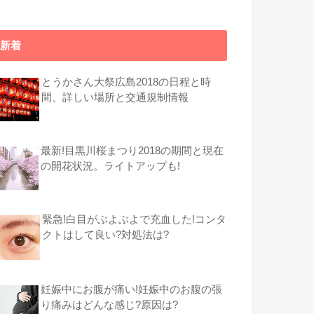
新着
とうかさん大祭広島2018の日程と時
間、詳しい場所と交通規制情報
最新!目黒川桜まつり2018の期間と現在
の開花状況。ライトアップも!
緊急!白目がぶよぶよで充血した!コンタ
クトはして良い?対処法は?
妊娠中にお腹が痛い!妊娠中のお腹の張
り痛みはどんな感じ?原因は?