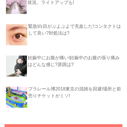
状況。ライトアップも!
緊急!白目がぶよぶよで充血した!コンタクトは
して良い?対処法は?
妊娠中にお腹が痛い!妊娠中のお腹の張り痛み
はどんな感じ?原因は?
プラレール博2018東京の混雑を回避!場所と前
売りチケットがミソ!