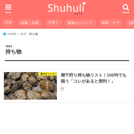
menu
search
TOP
妊娠・出産
子育て
家族のイベント
病気・ケア
お
HOME
タグ : 持ち物
持ち物
夏のイベント
潮干狩り持ち物リスト！100均でも
揃う「コレがあると便利！」