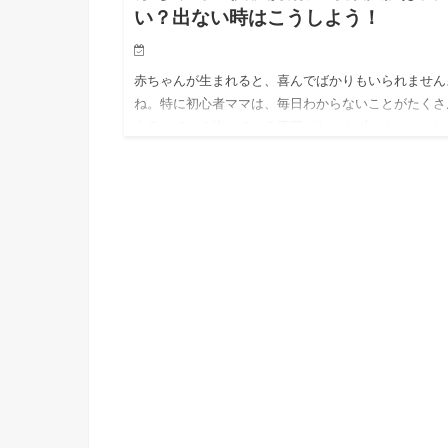
い？出ない時はこうしよう！
赤ちゃんが生まれると、喜んでばかりもいられません
ね。特に初心者ママは、毎日わからないことがたくさ
あるのでは？泣いている原因がわからず、オロオロし
しまい、自分が泣きそうになったり・・・。 そんな
の中でも、赤ちゃん…