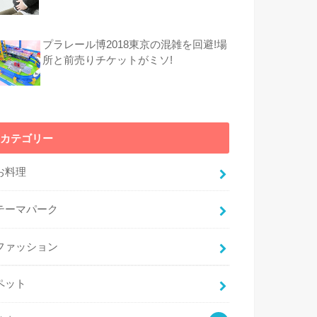
プラレール博2018東京の混雑を回避!場
所と前売りチケットがミソ!
カテゴリー
お料理
テーマパーク
ファッション
ペット