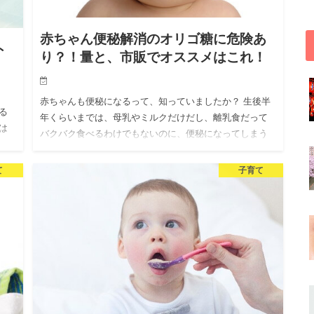
赤ちゃん便秘解消のオリゴ糖に危険あ
ト
り？！量と、市販でオススメはこれ！
赤ちゃんも便秘になるって、知っていましたか？ 生後半
る
年くらいまでは、母乳やミルクだけだし、離乳食だって
は
バクバク食べるわけでもないのに、便秘になってしまう
し
赤ちゃんは意外に多いようです。 母乳の赤ちゃんより、
ミルクの赤ちゃん…
て
子育て