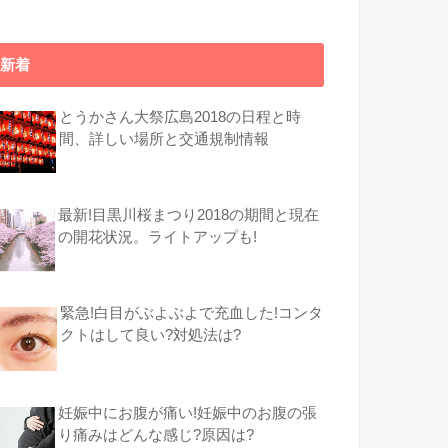
新着
とうかさん大祭広島2018の日程と時
間、詳しい場所と交通規制情報
最新!目黒川桜まつり2018の期間と現在
の開花状況。ライトアップも!
緊急!白目がぶよぶよで充血した!コンタ
クトはして良い?対処法は?
妊娠中にお腹が痛い!妊娠中のお腹の張
り痛みはどんな感じ?原因は?