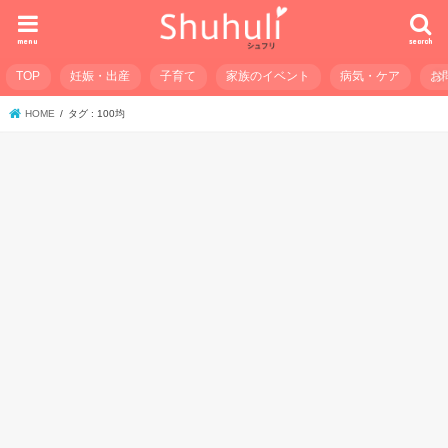
menu
search
TOP
妊娠・出産
子育て
家族のイベント
病気・ケア
お
HOME
タグ : 100均