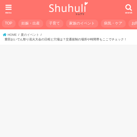
menu
search
TOP
妊娠・出産
子育て
家族のイベント
病気・ケア
お
HOME
夏のイベント
豊田おいでん祭り花火大会の日程と穴場は？交通規制の場所や時間帯もここでチェック！