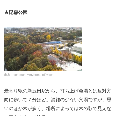
★毘森公園
出典：community.myhome.nifty.com
最寄り駅の新豊田駅から、打ち上げ会場とは反対方
向に歩いて７分ほど。混雑の少ない穴場ですが、思
いのほか木が多く、
場所によっては木の影で見えな