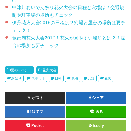
中津川おいでん祭り花火大会の日程と穴場は？交通規
制や駐車場の場所もチェック！
伊丹花火大会2016の日程は？穴場と屋台の場所は要チ
ェック！
琵琶湖花火大会2017！花火が見やすい場所とは？！屋
台の場所も要チェック！
夏のイベント
花火大会
お祭り
スポット
日程
東海
穴場
花火
ポスト
シェア
はてブ
送る
Pocket
feedly