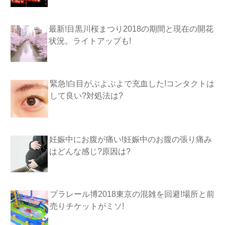
最新!目黒川桜まつり2018の期間と現在の開花
状況。ライトアップも!
緊急!白目がぶよぶよで充血した!コンタクトは
して良い?対処法は?
妊娠中にお腹が痛い!妊娠中のお腹の張り痛み
はどんな感じ?原因は?
プラレール博2018東京の混雑を回避!場所と前
売りチケットがミソ!