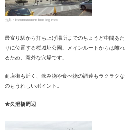
出典：koromonouen.boo-log.com
最寄り駅から打ち上げ場所までのちょうど中間あた
りに位置する桜城址公園。メインルートからは離れ
るため、意外な穴場です。
商店街も近く、飲み物や食べ物の調達もラクラク
な
のもうれしいポイント。
★久澄橋周辺