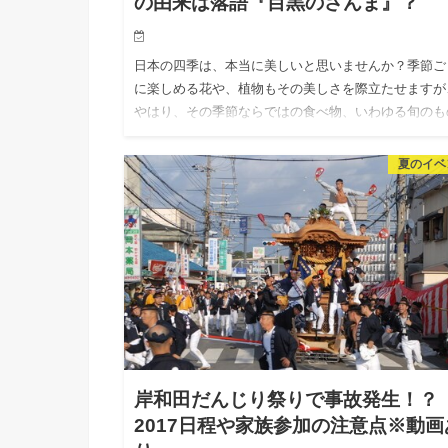
の由来は落語『目黒のさんま』？
日本の四季は、本当に美しいと思いませんか？季節ご
に楽しめる花や、植物もその美しさを際立たせますが
やはり、その季節ならではの食べ物、いわゆる旬のも
は、舌で美しさを味わえるものだと思います。 特に
物は、あ～その季節…
夏のイベ
岸和田だんじり祭りで事故発生！？
2017日程や家族参加の注意点※動画