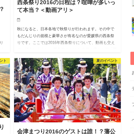
西条祭り2016の日程は？喧嘩が多いっ
？
て本当？＜動画アリ＞
秋になると、日本各地で秋祭りが行われます。その中で
もだんじりの規模と豪華さが有名なのが愛媛県の西条祭
し
りです。ここでは2016年西条祭りについて、動画も交え
り
てご紹介しますね。 西条祭りとは？ 自然の豊かな街「西
表す
条市」 出典…
。
ント
夏のイベント
り
会津まつり2016のゲストは誰！？藩公