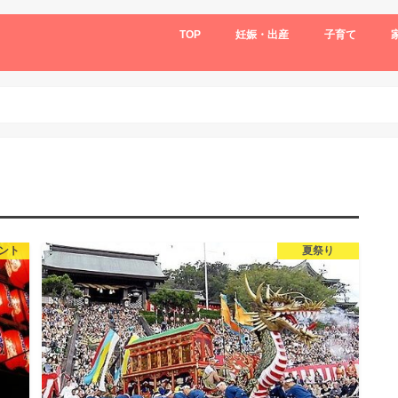
TOP
妊娠・出産
子育て
ント
夏祭り