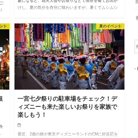
夏になると、花火大会やお祭りなどで浴衣を着てお出か
ご
けし、夏の気分を存分に味わいますが、暑くてムシムシ
人
する季節ですので浴衣はどうしても汗で汚れてしまいま
て
す。 そういう場合放置しておくと汗ジミが気になった
ント
夏のイベント
り、着たあとのお手入…
-
銀
一宮七夕祭りの駐車場をチェック！デ
ィズニーも来た楽しいお祭りを家族で
楽しもう！
を
。
最近、2歳の娘が東京ディズニーランドのCMに好反応を