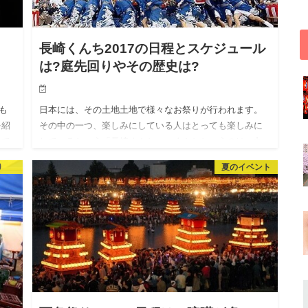
長崎くんち2017の日程とスケジュール
は?庭先回りやその歴史は?
も
日本には、その土地土地で様々なお祭りが行われます。
を紹
その中の一つ、楽しみにしている人はとっても楽しみに
れて
しているという「長崎くんち」。くんちというのは、九
と
州地方で行われているお祭りの事です。 長崎くんちの歴
り
夏のイベント
史は古く、約380…