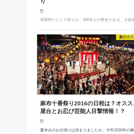
り
岸和田だんじり祭りは、300年もの歴史がある、大阪
和田市で毎年行われるお祭りです。とても勇壮なお祭
ですが、その分危険も大きいことでも有名ですね。 
夏のイベ
んじり」と呼ばれる山車が、スピードを出して角を曲
る「やりまわし…
麻布十番祭り2016の日程は？オスス
屋台とお忍び芸能人目撃情報！？
夏休みのお出掛けは決まりましたか。今年2016年の