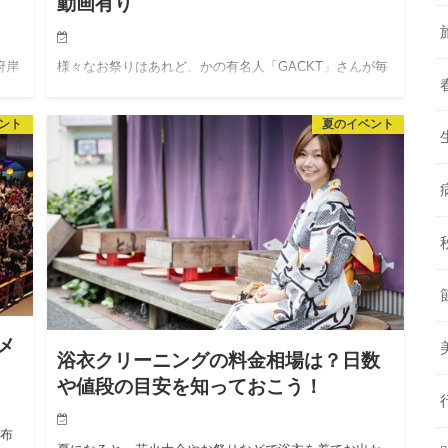
動画有り
府岸
様々なお祭りはあれど、かの有名人「GACKT」さんが毎
り
年参加・出演していたお祭りがあるのはご存知ですか？
「だ
それは、新潟県上越市で開催される「謙信公祭」という
ント
夏のイベント
が
もの。残念ながら、2016年度の参加はされないそうです
が、川中島…
メ
浴衣クリーニングの料金相場は？日数
や値段の目安を知っておこう！
麻布