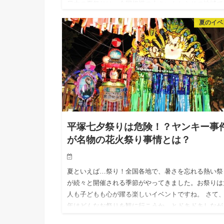
日本の夏祭りは、全国規模の大きいもからその地域で
か知られていないローカルなものまで含めると相当な
夏のイベ
があると言われてい…
平塚七夕祭りは危険！？ヤンキー事
が名物の花火祭り事情とは？
夏といえば…祭り！全国各地で、暑さを忘れる熱い祭
が続々と開催される季節がやってきました。お祭りは
人も子どもも心が躍る楽しいイベントですね。 さて
年はどんなお祭りを観に行こうか…とドキドキしなが
検討中のファミリー…