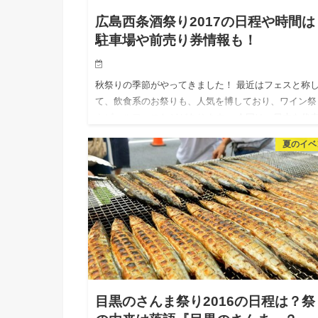
広島西条酒祭り2017の日程や時間は
駐車場や前売り券情報も！
秋祭りの季節がやってきました！ 最近はフェスと称
て、飲食系のお祭りも、人気を博しており、ワイン祭
やビールフェスなどがあります。 今回は、日本を代
る「日本酒」を思う存分楽しめるお祭りを紹介します
夏のイベ
それが、広島の「…
目黒のさんま祭り2016の日程は？祭