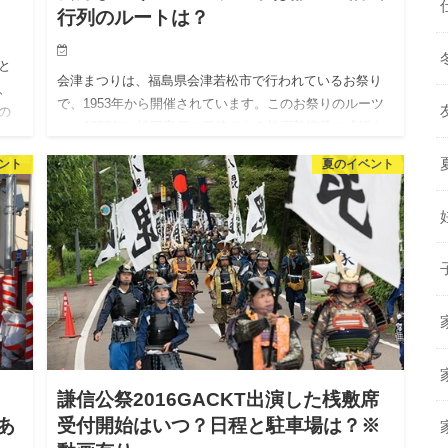
行列のルートは？
と
会津まつりは、福島県会津若松市で行われているお祭り
、
で、1953年から開催されています。このお祭りのルーツ
の
は、1928年に松平容保の孫娘である松平勢津子の成婚を
海産
祝して行われた提灯行列といわれています。 会津まつり
ント
夏のイベント
の最大の見…
謙信公祭2016GACKT出演した桟敷席
あ
受付開始はいつ？日程と駐車場は？※