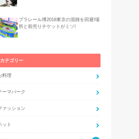
プラレール博2018東京の混雑を回避!場
所と前売りチケットがミソ!
カテゴリー
お料理
テーマパーク
ファッション
ペット