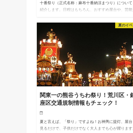
十番祭り（正式名称：麻布十番納涼まつり）について
紹介します。日程はもちろん、おすすめ屋台や、芸能
目撃情報まで調べたので、ぜひ、お出掛けの参考にし
くださいね。 麻…
夏のイベ
関東一の熊谷うちわ祭り！荒川区・
座区交通規制情報もチェック！
夏と言えば、「祭り」ですよね！お神輿に提灯、屋台
見るだけで、子供だけでなく大人までも心が躍ります