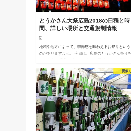
とうかさん大祭広島2018の日程と時
間、詳しい場所と交通規制情報
地域や地方によって、季節感を味わえるお祭りという
のがありますよね。 今回は、広島のとうかさん祭り
介します。 広島は「とうかさんで夏が来る」と言わ
いるくらい人気のあるお祭りです。 [today_date]年の
夏祭
う…