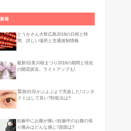
新着
とうかさん大祭広島2018の日程と時
間、詳しい場所と交通規制情報
最新!目黒川桜まつり2018の期間と現在
の開花状況。ライトアップも!
緊急!白目がぶよぶよで充血した!コンタ
クトはして良い?対処法は?
妊娠中にお腹が痛い!妊娠中のお腹の張
り痛みはどんな感じ?原因は?