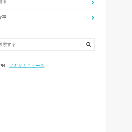
開運
食事
 PR -
ノギザカニュース