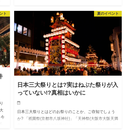
し
しめすようになりました…。 それも、はっきりと「ミッ
数
キーマウスのとこに行きたい」と主張するまでに。 とう
ント
夏のイベント
とうディズニーランドへ連れて行くことを今後の計画に
組み込んでいか…
件
日本三大祭りとは?実はねぶた祭りが入
っていない!?真相はいかに
り
大
日本三大祭りとはどのお祭りのことか、ご存知でしょう
、今
か? 「祇園祭(京都市八坂神社)」「天神祭(大阪市大阪天満
ら
宮)」「神田祭(東京都神田明神)」この3つのお祭りが一般
的に挙げられますが、地域によっては神田祭ではなく