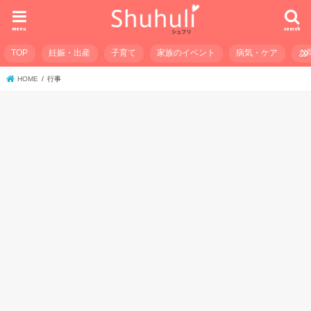
menu
search
TOP
妊娠・出産
子育て
家族のイベント
病気・ケア
お
HOME
行事