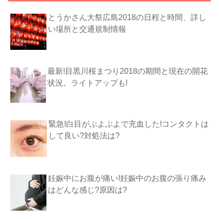
とうかさん大祭広島2018の日程と時間、詳し
い場所と交通規制情報
最新!目黒川桜まつり2018の期間と現在の開花
状況。ライトアップも!
緊急!白目がぶよぶよで充血した!コンタクトは
して良い?対処法は?
妊娠中にお腹が痛い!妊娠中のお腹の張り痛み
はどんな感じ?原因は?