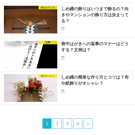
冬のイベント
しめ縄の飾りはいつまで飾るの？向
きやマンションの飾り方は決まって
る？
仕事
喪中はがきへの返事のマナーはどう
する？文例は？
冬のイベント
しめ縄の簡単な作り方とコツは？布
や紙飾りがオシャレ？
1
2
3
4
>