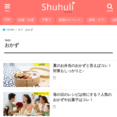
menu
search
TOP
妊娠・出産
子育て
家族のイベント
病気・ケア
お
HOME
タグ : おかず
おかず
お料理
夏のお弁当のおかずと言えばコレ！
対策もしっかりと♪
家族のイベント
母の日のレシピは何にする？人気の
おかずやお菓子はコレ！