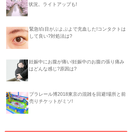
状況。ライトアップも!
緊急!白目がぶよぶよで充血した!コンタクトは
して良い?対処法は?
妊娠中にお腹が痛い!妊娠中のお腹の張り痛み
はどんな感じ?原因は?
プラレール博2018東京の混雑を回避!場所と前
売りチケットがミソ!