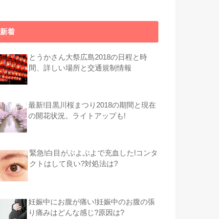
新着
とうかさん大祭広島2018の日程と時
間、詳しい場所と交通規制情報
最新!目黒川桜まつり2018の期間と現在
の開花状況。ライトアップも!
緊急!白目がぶよぶよで充血した!コンタ
クトはして良い?対処法は?
妊娠中にお腹が痛い!妊娠中のお腹の張
り痛みはどんな感じ?原因は?