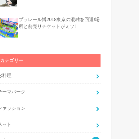
プラレール博2018東京の混雑を回避!場
所と前売りチケットがミソ!
カテゴリー
お料理
テーマパーク
ファッション
ペット