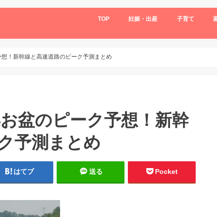
TOP
妊娠・出産
子育て
ク予想！新幹線と高速道路のピーク予測まとめ
6年お盆のピーク予想！新幹
ク予測まとめ
はてブ
送る
Pocket