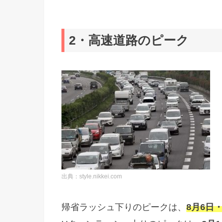
2・高速道路のピーク
出典：style.nikkei.com
帰省ラッシュ下りのピークは、
8月6日