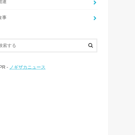
開運
食事
 PR -
ノギザカニュース