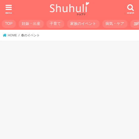
menu
search
TOP
妊娠・出産
子育て
家族のイベント
病気・ケア
お
HOME
春のイベント