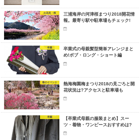
お花見・桜
三浦海岸の河津桜まつり2018開花情
報。最寄り駅や駐車場もチェック!
卒業
卒業式の母親髪型簡単アレンジまと
め!ボブ・ロング・ショート編
春のイベント
熱海梅園梅まつり2018の見ごろと開
花状況は?アクセスと駐車場も
卒業
【卒業式母親の服装まとめ】スー
ツ・着物・ワンピースおすすめは?